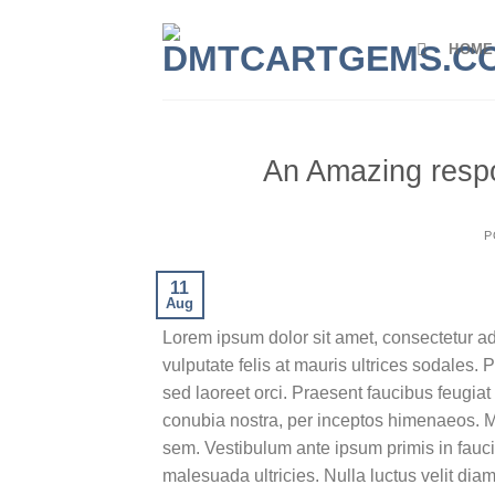
Skip
to
HOME
content
An Amazing respo
P
11
Aug
Lorem ipsum dolor sit amet, consectetur adi
vulputate felis at mauris ultrices sodales. 
sed laoreet orci. Praesent faucibus feugiat v
conubia nostra, per inceptos himenaeos. Mo
sem. Vestibulum ante ipsum primis in faucib
malesuada ultricies. Nulla luctus velit dia