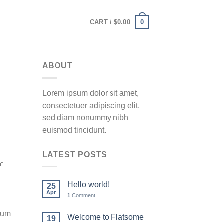
0
CART /
$
0.00
ABOUT
Lorem ipsum dolor sit amet,
consectetuer adipiscing elit,
sed diam nonummy nibh
euismod tincidunt.
LATEST POSTS
ec
Hello world!
25
a
Apr
1
Comment
ctum
Welcome to Flatsome
19