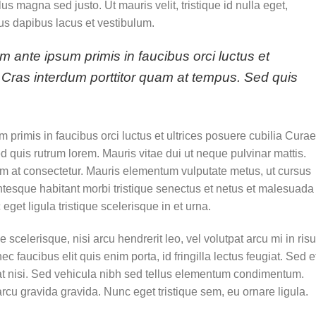
lus magna sed justo. Ut mauris velit, tristique id nulla eget,
s dapibus lacus et vestibulum.
m ante ipsum primis in faucibus orci luctus et
; Cras interdum porttitor quam at tempus. Sed quis
 primis in faucibus orci luctus et ultrices posuere cubilia Curae
 quis rutrum lorem. Mauris vitae dui ut neque pulvinar mattis.
rem at consectetur. Mauris elementum vulputate metus, ut cursus
entesque habitant morbi tristique senectus et netus et malesuada
get ligula tristique scelerisque in et urna.
scelerisque, nisi arcu hendrerit leo, vel volutpat arcu mi in risu
 faucibus elit quis enim porta, id fringilla lectus feugiat. Sed e
at nisi. Sed vehicula nibh sed tellus elementum condimentum.
rcu gravida gravida. Nunc eget tristique sem, eu ornare ligula.