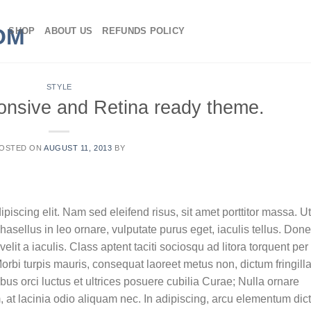
SHOP
ABOUT US
REFUNDS POLICY
STYLE
nsive and Retina ready theme.
OSTED ON
AUGUST 11, 2013
BY
piscing elit. Nam sed eleifend risus, sit amet porttitor massa. Ut
Phasellus in leo ornare, vulputate purus eget, iaculis tellus. Don
elit a iaculis. Class aptent taciti sociosqu ad litora torquent per
rbi turpis mauris, consequat laoreet metus non, dictum fringill
us orci luctus et ultrices posuere cubilia Curae; Nulla ornare
m, at lacinia odio aliquam nec. In adipiscing, arcu elementum di