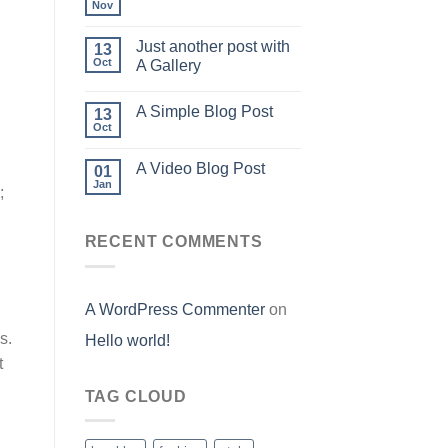
Nov
Just another post with
13
Oct
A Gallery
A Simple Blog Post
13
Oct
A Video Blog Post
01
Jan
;
RECENT COMMENTS
A WordPress Commenter
on
s.
Hello world!
t
TAG CLOUD